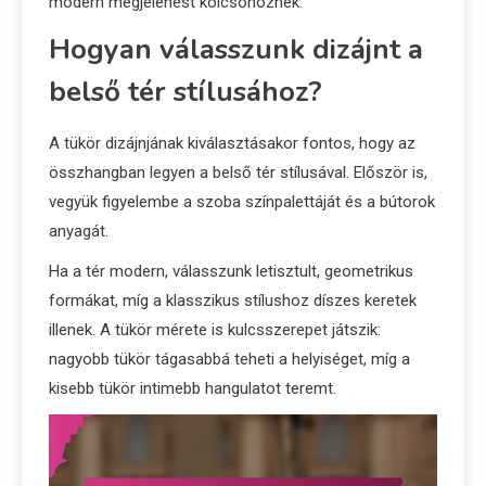
modern megjelenést kölcsönöznek.
Hogyan válasszunk dizájnt a
belső tér stílusához?
A tükör dizájnjának kiválasztásakor fontos, hogy az
összhangban legyen a belső tér stílusával. Először is,
vegyük figyelembe a szoba színpalettáját és a bútorok
anyagát.
Ha a tér modern, válasszunk letisztult, geometrikus
formákat, míg a klasszikus stílushoz díszes keretek
illenek. A tükör mérete is kulcsszerepet játszik:
nagyobb tükör tágasabbá teheti a helyiséget, míg a
kisebb tükör intimebb hangulatot teremt.