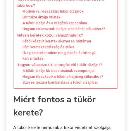
tükörhöz?
Modern vs. klasszikus tükör dizájnok
DIY tükör dizájn ötletek
A tükör dizájn és a világítás kapcsolata
Hogyan válasszunk dizájnt a belső tér stílusához?
Milyen keretek közül választhatunk?
Fából készült keretek előnyei és hátrányai
Fém keretek tartósság és stílus
Üveg keretek modern megjelenés és könnyű
karbantartás
Hogyan válasszuk ki a megfelelő tükör dizájnt?
A tükör dizájn kiválasztásának szempontjai
Hogyan illeszkedik a tükör a helyiség stílusához?
Szín és textúra kombinálása a tükör dizájnban
Miért fontos a tükör
kerete?
A tükör kerete nemcsak a tükör védelmét szolgálja,