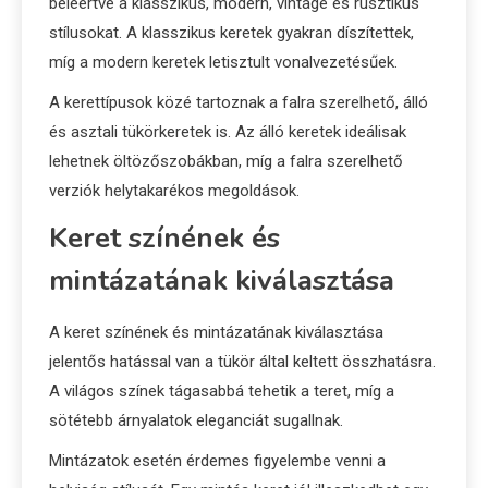
beleértve a klasszikus, modern, vintage és rusztikus
stílusokat. A klasszikus keretek gyakran díszítettek,
míg a modern keretek letisztult vonalvezetésűek.
A kerettípusok közé tartoznak a falra szerelhető, álló
és asztali tükörkeretek is. Az álló keretek ideálisak
lehetnek öltözőszobákban, míg a falra szerelhető
verziók helytakarékos megoldások.
Keret színének és
mintázatának kiválasztása
A keret színének és mintázatának kiválasztása
jelentős hatással van a tükör által keltett összhatásra.
A világos színek tágasabbá tehetik a teret, míg a
sötétebb árnyalatok eleganciát sugallnak.
Mintázatok esetén érdemes figyelembe venni a