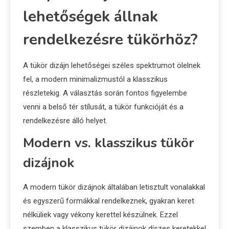
lehetőségek állnak
rendelkezésre tükörhöz?
A tükör dizájn lehetőségei széles spektrumot ölelnek
fel, a modern minimalizmustól a klasszikus
részletekig. A választás során fontos figyelembe
venni a belső tér stílusát, a tükör funkcióját és a
rendelkezésre álló helyet.
Modern vs. klasszikus tükör
dizájnok
A modern tükör dizájnok általában letisztult vonalakkal
és egyszerű formákkal rendelkeznek, gyakran keret
nélküliek vagy vékony kerettel készülnek. Ezzel
szemben a klasszikus tükör dizájnok díszes keretekkel