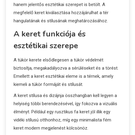
hanem jelentős esztétikai szerepet is betölt. A
megfelelő keret kiválasztása hozzájárulhat a tér
hangulatának és stílusának meghatározásához.
A keret funkciója és
esztétikai szerepe
A tükör kerete elsődlegesen a tükör védelmét
biztosítja, megakadályozva a sérüléseket és a törést.
Emellett a keret esztétikai eleme is a térnek, amely
kiemeli a tükör formáját és stílusát.
A keret stílusa és dizájnja összhangban kell legyen a
helyiség többi berendezésével, így fokozva a vizuális
élményt. Például egy rusztikus fa keret jól illik egy
vidéki stílusú otthonhoz, míg egy minimalista fém
keret modern megjelenést kölcsönöz.