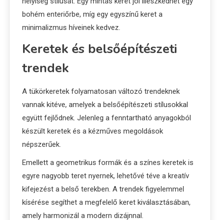
helyiség stílusát. Egy mintás keret jól illeszkedhet egy
bohém enteriőrbe, míg egy egyszínű keret a
minimalizmus híveinek kedvez.
Keretek és belsőépítészeti
trendek
A tükörkeretek folyamatosan változó trendeknek
vannak kitéve, amelyek a belsőépítészeti stílusokkal
együtt fejlődnek. Jelenleg a fenntartható anyagokból
készült keretek és a kézműves megoldások
népszerűek.
Emellett a geometrikus formák és a színes keretek is
egyre nagyobb teret nyernek, lehetővé téve a kreatív
kifejezést a belső terekben. A trendek figyelemmel
kísérése segíthet a megfelelő keret kiválasztásában,
amely harmonizál a modern dizájnnal.