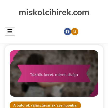
miskolcihirek.com
A bútorok választásának szempontjai