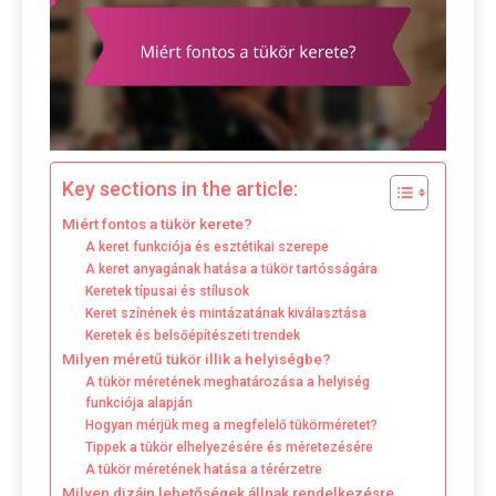
Key sections in the article:
Miért fontos a tükör kerete?
A keret funkciója és esztétikai szerepe
A keret anyagának hatása a tükör tartósságára
Keretek típusai és stílusok
Keret színének és mintázatának kiválasztása
Keretek és belsőépítészeti trendek
Milyen méretű tükör illik a helyiségbe?
A tükör méretének meghatározása a helyiség
funkciója alapján
Hogyan mérjük meg a megfelelő tükörméretet?
Tippek a tükör elhelyezésére és méretezésére
A tükör méretének hatása a térérzetre
Milyen dizájn lehetőségek állnak rendelkezésre