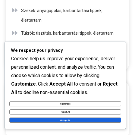
Székek: anyagápolás, karbantartási tippek,
élettartam
Tükrök: tisztítás, karbantartási tippek, élettartam
Kanapé: stílus, kényelem, méret
We respect your privacy
Cookies help us improve your experience, deliver
Tükrök: rendelési idő, szállítás, garancia
personalized content, and analyze traffic. You can
choose which cookies to allow by clicking
Customize
. Click
Accept All
to consent or
Reject
All
to decline non-essential cookies.
ARCHIVES
Customize
Reject All
December 2025
Accept All
November 2025