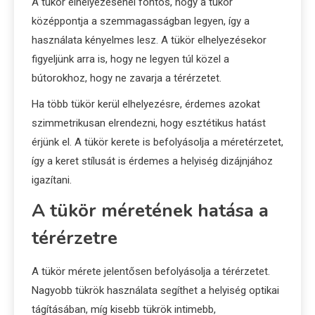
A tükör elhelyezésénél fontos, hogy a tükör
középpontja a szemmagasságban legyen, így a
használata kényelmes lesz. A tükör elhelyezésekor
figyeljünk arra is, hogy ne legyen túl közel a
bútorokhoz, hogy ne zavarja a térérzetet.
Ha több tükör kerül elhelyezésre, érdemes azokat
szimmetrikusan elrendezni, hogy esztétikus hatást
érjünk el. A tükör kerete is befolyásolja a méretérzetet,
így a keret stílusát is érdemes a helyiség dizájnjához
igazítani.
A tükör méretének hatása a
térérzetre
A tükör mérete jelentősen befolyásolja a térérzetet.
Nagyobb tükrök használata segíthet a helyiség optikai
tágításában, míg kisebb tükrök intimebb,