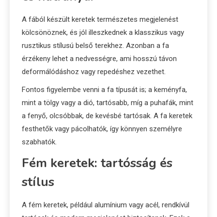
A fából készült keretek természetes megjelenést
kölcsönöznek, és jól illeszkednek a klasszikus vagy
rusztikus stílusú belső terekhez. Azonban a fa
érzékeny lehet a nedvességre, ami hosszú távon
deformálódáshoz vagy repedéshez vezethet.
Fontos figyelembe venni a fa típusát is; a keményfa,
mint a tölgy vagy a dió, tartósabb, míg a puhafák, mint
a fenyő, olcsóbbak, de kevésbé tartósak. A fa keretek
festhetők vagy pácolhatók, így könnyen személyre
szabhatók.
Fém keretek: tartósság és
stílus
A fém keretek, például alumínium vagy acél, rendkívül