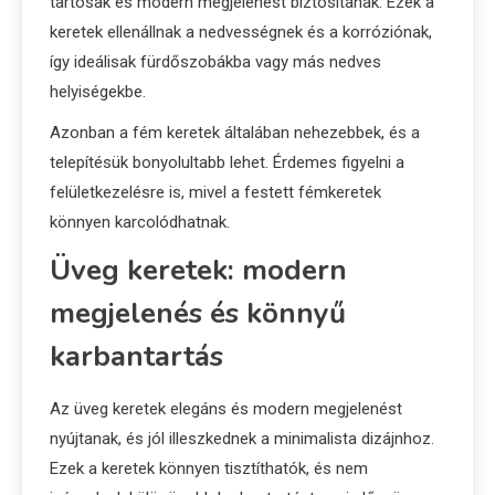
tartósak és modern megjelenést biztosítanak. Ezek a
keretek ellenállnak a nedvességnek és a korróziónak,
így ideálisak fürdőszobákba vagy más nedves
helyiségekbe.
Azonban a fém keretek általában nehezebbek, és a
telepítésük bonyolultabb lehet. Érdemes figyelni a
felületkezelésre is, mivel a festett fémkeretek
könnyen karcolódhatnak.
Üveg keretek: modern
megjelenés és könnyű
karbantartás
Az üveg keretek elegáns és modern megjelenést
nyújtanak, és jól illeszkednek a minimalista dizájnhoz.
Ezek a keretek könnyen tisztíthatók, és nem