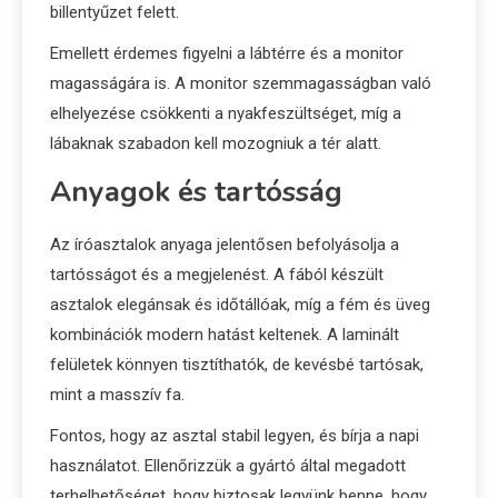
billentyűzet felett.
Emellett érdemes figyelni a lábtérre és a monitor
magasságára is. A monitor szemmagasságban való
elhelyezése csökkenti a nyakfeszültséget, míg a
lábaknak szabadon kell mozogniuk a tér alatt.
Anyagok és tartósság
Az íróasztalok anyaga jelentősen befolyásolja a
tartósságot és a megjelenést. A fából készült
asztalok elegánsak és időtállóak, míg a fém és üveg
kombinációk modern hatást keltenek. A laminált
felületek könnyen tisztíthatók, de kevésbé tartósak,
mint a masszív fa.
Fontos, hogy az asztal stabil legyen, és bírja a napi
használatot. Ellenőrizzük a gyártó által megadott
terhelhetőséget, hogy biztosak legyünk benne, hogy