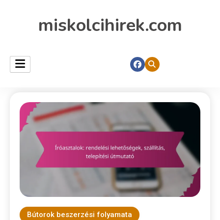
miskolcihirek.com
Bútorok beszerzési folyamata