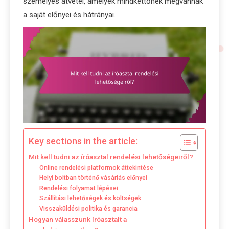
személyes átvétel, amelyek mindkettőnek megvannak
a saját előnyei és hátrányai.
Key sections in the article:
Mit kell tudni az íróasztal rendelési lehetőségeiről?
Online rendelési platformok áttekintése
Helyi boltban történő vásárlás előnyei
Rendelési folyamat lépései
Szállítási lehetőségek és költségek
Visszaküldési politika és garancia
Hogyan válasszunk íróasztalt a