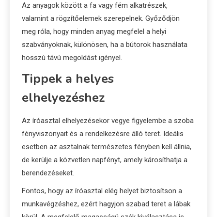
Az anyagok között a fa vagy fém alkatrészek,
valamint a rögzítőelemek szerepelnek. Győződjön
meg róla, hogy minden anyag megfelel a helyi
szabványoknak, különösen, ha a bútorok használata
hosszú távú megoldást igényel.
Tippek a helyes
elhelyezéshez
Az íróasztal elhelyezésekor vegye figyelembe a szoba
fényviszonyait és a rendelkezésre álló teret. Ideális
esetben az asztalnak természetes fényben kell állnia,
de kerülje a közvetlen napfényt, amely károsíthatja a
berendezéseket.
Fontos, hogy az íróasztal elég helyet biztosítson a
munkavégzéshez, ezért hagyjon szabad teret a lábak
körül. A megfelelő magasságú szék kiválasztása is