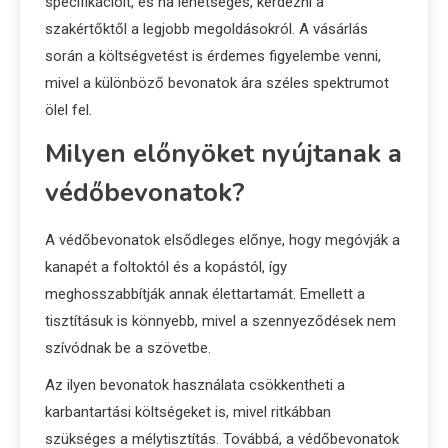
specifikációit, és ha lehetséges, kérdezni a
szakértőktől a legjobb megoldásokról. A vásárlás
során a költségvetést is érdemes figyelembe venni,
mivel a különböző bevonatok ára széles spektrumot
ölel fel.
Milyen előnyöket nyújtanak a
védőbevonatok?
A védőbevonatok elsődleges előnye, hogy megóvják a
kanapét a foltoktól és a kopástól, így
meghosszabbítják annak élettartamát. Emellett a
tisztításuk is könnyebb, mivel a szennyeződések nem
szívódnak be a szövetbe.
Az ilyen bevonatok használata csökkentheti a
karbantartási költségeket is, mivel ritkábban
szükséges a mélytisztítás. Továbbá, a védőbevonatok