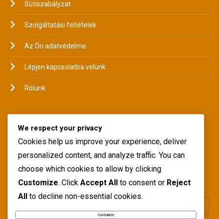
Sütiszabályzat
Szolgáltatási feltételek
Az Ön adatvédelme
Lépjen kapcsolatba velünk
Rólunk
LANGUAGE
We respect your privacy
Cookies help us improve your experience, deliver
personalized content, and analyze traffic. You can
choose which cookies to allow by clicking
SEARCH
Customize
. Click
Accept All
to consent or
Reject
All
to decline non-essential cookies.
Customize