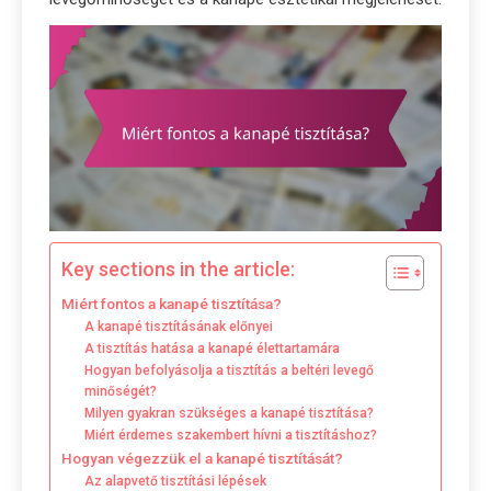
Key sections in the article:
Miért fontos a kanapé tisztítása?
A kanapé tisztításának előnyei
A tisztítás hatása a kanapé élettartamára
Hogyan befolyásolja a tisztítás a beltéri levegő
minőségét?
Milyen gyakran szükséges a kanapé tisztítása?
Miért érdemes szakembert hívni a tisztításhoz?
Hogyan végezzük el a kanapé tisztítását?
Az alapvető tisztítási lépések