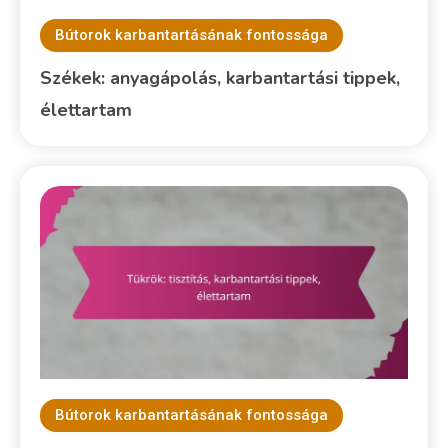
Bútorok karbantartásának fontossága
Székek: anyagápolás, karbantartási tippek,
élettartam
Bútorok karbantartásának fontossága