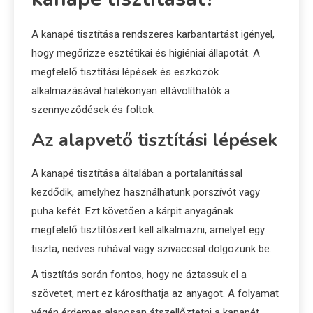
A kanapé tisztítása rendszeres karbantartást igényel,
hogy megőrizze esztétikai és higiéniai állapotát. A
megfelelő tisztítási lépések és eszközök
alkalmazásával hatékonyan eltávolíthatók a
szennyeződések és foltok.
Az alapvető tisztítási lépések
A kanapé tisztítása általában a portalanítással
kezdődik, amelyhez használhatunk porszívót vagy
puha kefét. Ezt követően a kárpit anyagának
megfelelő tisztítószert kell alkalmazni, amelyet egy
tiszta, nedves ruhával vagy szivaccsal dolgozunk be.
A tisztítás során fontos, hogy ne áztassuk el a
szövetet, mert ez károsíthatja az anyagot. A folyamat
végén érdemes alaposan átszellőztetni a kanapét,