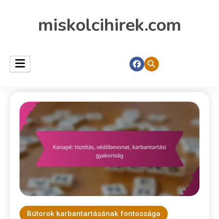
miskolcihirek.com
Bútorok karbantartásának fontossága