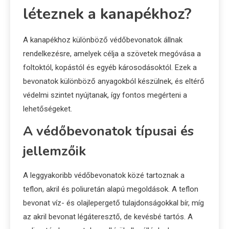
léteznek a kanapékhoz?
A kanapékhoz különböző védőbevonatok állnak
rendelkezésre, amelyek célja a szövetek megóvása a
foltoktól, kopástól és egyéb károsodásoktól. Ezek a
bevonatok különböző anyagokból készülnek, és eltérő
védelmi szintet nyújtanak, így fontos megérteni a
lehetőségeket.
A védőbevonatok típusai és
jellemzőik
A leggyakoribb védőbevonatok közé tartoznak a
teflon, akril és poliuretán alapú megoldások. A teflon
bevonat víz- és olajlepergető tulajdonságokkal bír, míg
az akril bevonat légáteresztő, de kevésbé tartós. A