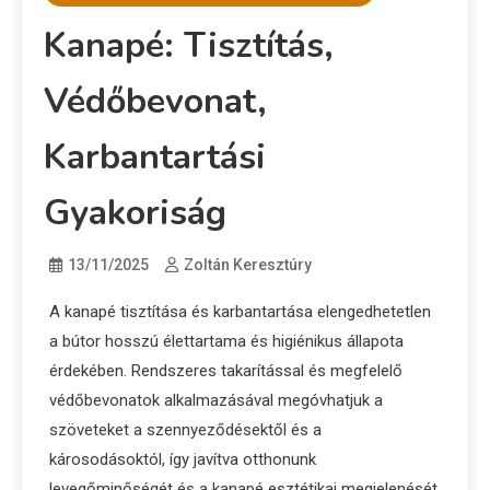
Kanapé: Tisztítás,
Védőbevonat,
Karbantartási
Gyakoriság
13/11/2025
Zoltán Keresztúry
A kanapé tisztítása és karbantartása elengedhetetlen
a bútor hosszú élettartama és higiénikus állapota
érdekében. Rendszeres takarítással és megfelelő
védőbevonatok alkalmazásával megóvhatjuk a
szöveteket a szennyeződésektől és a
károsodásoktól, így javítva otthonunk
levegőminőségét és a kanapé esztétikai megjelenését.