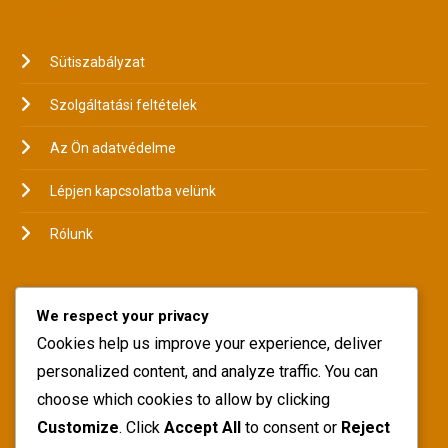
LEGAL
Sütiszabályzat
Szolgáltatási feltételek
Az Ön adatvédelme
Lépjen kapcsolatba velünk
Rólunk
LANGUAGE
We respect your privacy
Cookies help us improve your experience, deliver
personalized content, and analyze traffic. You can
choose which cookies to allow by clicking
SEARCH
Customize
. Click
Accept All
to consent or
Reject